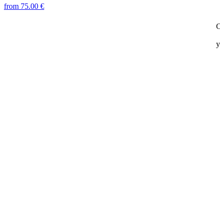
from 75.00 €
C
y