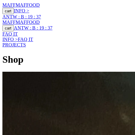
MAFF
MAFFOOD
INFO >
cart
ANTW : B : 19 : 37
MAFF
MAFFOOD
ANTW : B : 19 : 37
cart
FAQ IT
INFO >
FAQ IT
PROJECTS
Shop